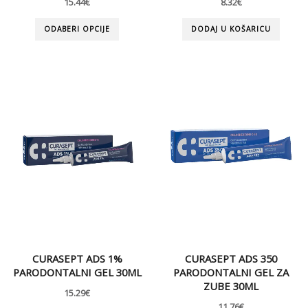
15.44
€
8.32
€
ODABERI OPCIJE
DODAJ U KOŠARICU
CURASEPT ADS 1%
CURASEPT ADS 350
PARODONTALNI GEL 30ML
PARODONTALNI GEL ZA
ZUBE 30ML
15.29
€
11.76
€