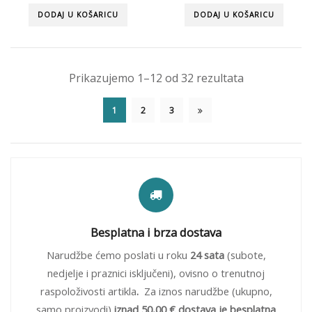
DODAJ U KOŠARICU
DODAJ U KOŠARICU
Prikazujemo 1–12 od 32 rezultata
1
2
3
Besplatna i brza dostava
Narudžbe ćemo poslati u roku
24 sata
(subote,
nedjelje i praznici isključeni), ovisno o trenutnoj
raspoloživosti artikla
.
Za iznos narudžbe (ukupno,
samo proizvodi)
iznad 50,00 € dostava je besplatna