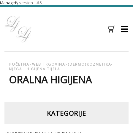
Managefy
version 1.6.5
Menu
POČETNA
WEB TRGOVINA
(DERMO)KOZMETIKA-
NJEGA I HIGIJENA TIJELA
ORALNA HIGIJENA
KATEGORIJE