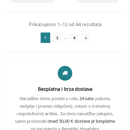
Prikazujemo 1–12 od 44 rezultata
…
1
2
4
Besplatna i brza dostava
Narudžbe ćemo poslati u roku
24 sata
(subote,
nedjelje i praznici isključeni), ovisno o trenutnoj
raspoloživosti artikla
.
Za iznos narudžbe (ukupno,
samo proizvodi)
iznad 50,00 € dostava je besplatna
za sva mjesta u Republici Hrvatskoj.