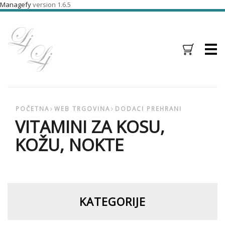
Managefy
version 1.6.5
Menu
POČETNA
WEB TRGOVINA
DODACI PREHRANI
VITAMINI ZA KOSU,
KOŽU, NOKTE
KATEGORIJE