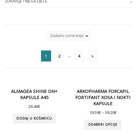
ZDRAVLJE I NJEGA DJECE
Zadano sortiranje
…
1
2
4
ALMAGEA SHINE ON+
ARKOPHARMA FORCAPIL
KAPSULE A45
FORTIFANT KOSA I NOKTI
KAPSULE
26.46
€
19.59
€
–
39.20
€
DODAJ U KOŠARICU
ODABERI OPCIJE