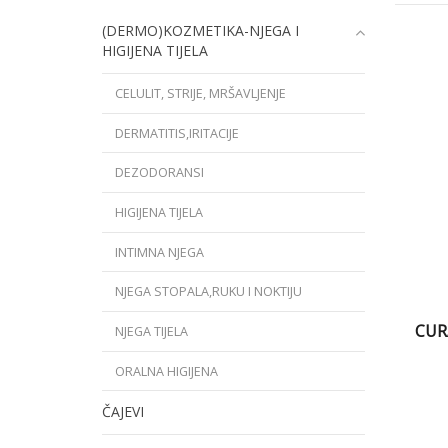
(DERMO)KOZMETIKA-NJEGA I
HIGIJENA TIJELA
CELULIT, STRIJE, MRŠAVLJENJE
DERMATITIS,IRITACIJE
DEZODORANSI
HIGIJENA TIJELA
INTIMNA NJEGA
NJEGA STOPALA,RUKU I NOKTIJU
CUR
NJEGA TIJELA
ORALNA HIGIJENA
ČAJEVI