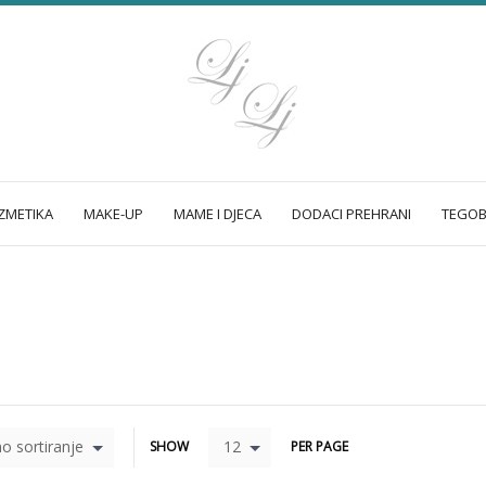
METIKA
MAKE-UP
MAME I DJECA
DODACI PREHRANI
TEGOB
o sortiranje
12
SHOW
PER PAGE