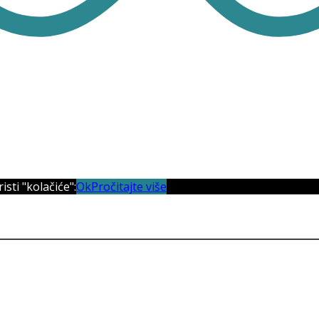
sti "kolačiće":
Ok
Pročitajte više