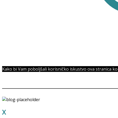
Kako bi Vam poboljšali korisničko iskustvo ova stranica kori
OUR STORES
X
STORE LONDON