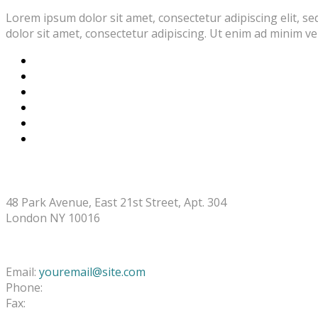
Lorem ipsum dolor sit amet, consectetur adipiscing elit, 
dolor sit amet, consectetur adipiscing. Ut enim ad minim v
STORE ADDRESS
48 Park Avenue, East 21st Street, Apt. 304
London NY 10016
CONTACT INFO
Email:
youremail@site.com
Phone:
+1 408 996 1010
Fax:
+1 408 996 1010