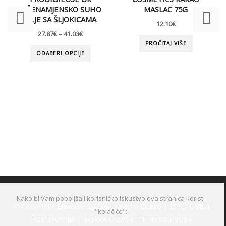
VIŠENAMJENSKO SUHO
MASLAC 75G
ULJE SA ŠLJOKICAMA
12.10
€
27.87
€
–
41.03
€
PROČITAJ VIŠE
ODABERI OPCIJE
Kako bi Vam poboljšali korisničko iskustvo ova stranica koristi
© Copyright
Ljekarna Ljubić
– izradio
Cicero
|
OPĆI UVJETI
"kolačiće":
POSLOVANJA
|
IZJAVA O ZAŠTITI PRIVATNOSTI