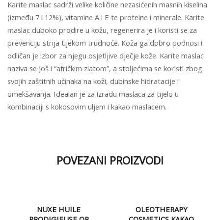
Karite maslac sadrži velike količine nezasićenih masnih kiselina
(između 7 i 12%), vitamine A i E te proteine i minerale. Karite
maslac duboko prodire u kožu, regenerira je i koristi se za
prevenciju strija tijekom trudnoće. Koža ga dobro podnosi i
odličan je izbor za njegu osjetljive dječje kože. Karite maslac
naziva se još i “afričkim zlatom”, a stoljećima se koristi zbog
svojih zaštitnih učinaka na koži, dubinske hidratacije i
omekšavanja. Idealan je za izradu maslaca za tijelo u
kombinaciji s kokosovim uljem i kakao maslacem.
POVEZANI PROIZVODI
NUXE HUILE
OLEOTHERAPY
PRODIGIEUSE OR
COSMETICS KAKAO