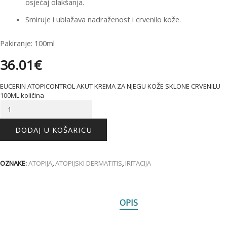
osjećaj olakšanja.
Smiruje i ublažava nadraženost i crvenilo kože.
Pakiranje: 100ml
36.01
€
EUCERIN ATOPICONTROL AKUT KREMA ZA NJEGU KOŽE SKLONE CRVENILU
100ML količina
DODAJ U KOŠARICU
OZNAKE:
ATOPIJA
,
ATOPIJSKI DERMATITIS
,
IRITACIJA
OPIS