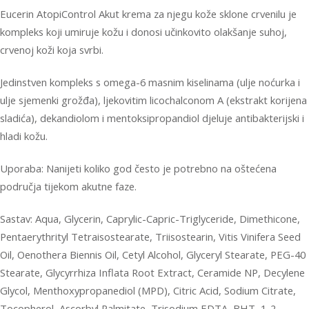
Eucerin AtopiControl Akut krema za njegu kože sklone crvenilu je
kompleks koji umiruje kožu i donosi učinkovito olakšanje suhoj,
crvenoj koži koja svrbi.
Jedinstven kompleks s omega-6 masnim kiselinama (ulje noćurka i
ulje sjemenki grožđa), ljekovitim licochalconom A (ekstrakt korijena
sladića), dekandiolom i mentoksipropandiol djeluje antibakterijski i
hladi kožu.
Uporaba: Nanijeti koliko god često je potrebno na oštećena
područja tijekom akutne faze.
Sastav: Aqua, Glycerin, Caprylic-Capric-Triglyceride, Dimethicone,
Pentaerythrityl Tetraisostearate, Triisostearin, Vitis Vinifera Seed
Oil, Oenothera Biennis Oil, Cetyl Alcohol, Glyceryl Stearate, PEG-40
Stearate, Glycyrrhiza Inflata Root Extract, Ceramide NP, Decylene
Glycol, Menthoxypropanediol (MPD), Citric Acid, Sodium Citrate,
Tocopherol, Ascorbyl Palmitate, Trisodium EDTA, BHT, 1-2-