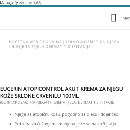
Managefy
version 1.6.5
Me
POČETNA
WEB TRGOVINA
(DERMO)KOZMETIKA-NJEGA
I HIGIJENA TIJELA
DERMATITIS,IRITACIJE
EUCERIN ATOPICONTROL AKUT KREMA ZA NJEGU
KOŽE SKLONE CRVENILU 100ML
,
(DERMO)KOZMETIKA-NJEGA I HIGIJENA TIJELA
DERMATITIS,IRITACIJE
Njega za atopičnu kožu, pogodno za djecu i dojenčad.
Potreba za češanjem smanjena je te se na koži javlja