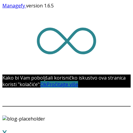
Managefy
version 1.6.5
Kako bi Vam poboljšali korisničko iskustvo ova stranica
koristi "kolačiće":
Ok
Pročitajte više
OUR STORES
X
STORE LONDON