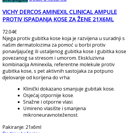
VICHY DERCOS AMINEXIL CLINICAL AMPULE
PROTIV ISPADANJA KOSE ZA ŽENE 21X6ML
72.04
€
Njega protiv gubitka kose koja je razvijena u suradnji s
našim dermatolozima za pomoć u borbi protiv
ponavljajućeg ili ustaljenog gubitka kose i gubitka kose
povezanog sa stresom i umorom. Ekskluzivna
kombinacija Aminexila, referentne molekule protiv
gubitka kose, s pet aktivnih sastojaka za potpuno
djelovanje od korijena do vrha:
Klinički dokazano smanjuje gubitak kose.
Osjećaj otpornije kose
.
Snažne i otporne vlasi
.
Umireno vlasište i smanjena
mikroneuravnoteženost
.
Pakiranje: 21x6ml