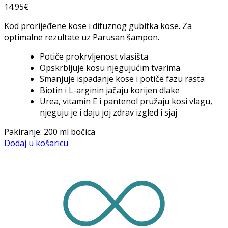
14.95
€
Kod prorijeđene kose i difuznog gubitka kose. Za
optimalne rezultate uz Parusan šampon.
Potiče prokrvljenost vlasišta
Opskrbljuje kosu njegujućim tvarima
Smanjuje ispadanje kose i potiče fazu rasta
Biotin i L-arginin jačaju korijen dlake
Urea, vitamin E i pantenol pružaju kosi vlagu,
njeguju je i daju joj zdrav izgled i sjaj
Pakiranje: 200 ml bočica
Dodaj u košaricu