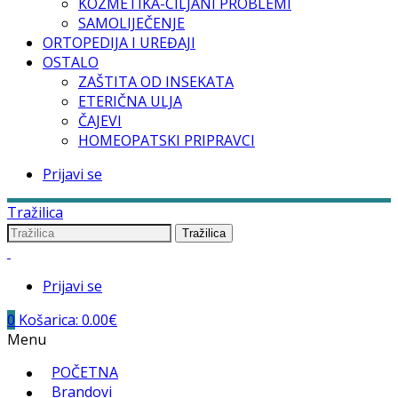
KOZMETIKA-CILJANI PROBLEMI
SAMOLIJEČENJE
ORTOPEDIJA I UREĐAJI
OSTALO
ZAŠTITA OD INSEKATA
ETERIČNA ULJA
ČAJEVI
HOMEOPATSKI PRIPRAVCI
Prijavi se
Tražilica
Tražilica
Prijavi se
0
Košarica:
0.00
€
Menu
POČETNA
Brandovi