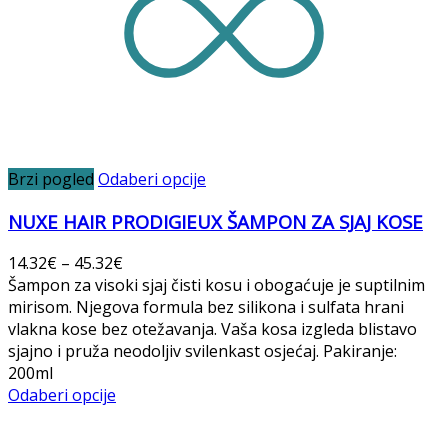
Brzi pogled
Odaberi opcije
NUXE HAIR PRODIGIEUX ŠAMPON ZA SJAJ KOSE
14.32
€
–
45.32
€
Šampon za visoki sjaj čisti kosu i obogaćuje je suptilnim
mirisom. Njegova formula bez silikona i sulfata hrani
vlakna kose bez otežavanja. Vaša kosa izgleda blistavo
sjajno i pruža neodoljiv svilenkast osjećaj. Pakiranje:
200ml
Odaberi opcije