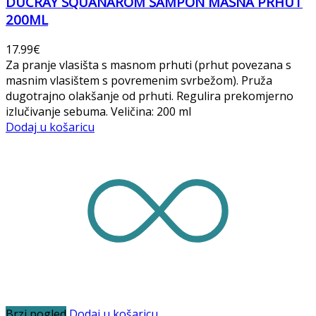
DUCRAY SQUANAROM ŠAMPON MASNA PRHUT
200ML
17.99
€
Za pranje vlasišta s masnom prhuti (prhut povezana s
masnim vlasištem s povremenim svrbežom). Pruža
dugotrajno olakšanje od prhuti. Regulira prekomjerno
izlučivanje sebuma. Veličina: 200 ml
Dodaj u košaricu
Brzi pogled
Dodaj u košaricu