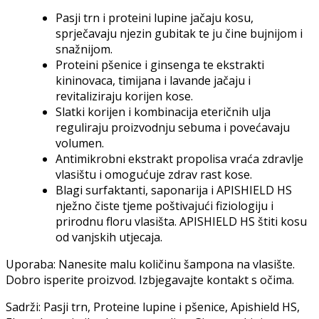
Pasji trn i proteini lupine jačaju kosu,
sprječavaju njezin gubitak te ju čine bujnijom i
snažnijom.
Proteini pšenice i ginsenga te ekstrakti
kininovaca, timijana i lavande jačaju i
revitaliziraju korijen kose.
Slatki korijen i kombinacija eteričnih ulja
reguliraju proizvodnju sebuma i povećavaju
volumen.
Antimikrobni ekstrakt propolisa vraća zdravlje
vlasištu i omogućuje zdrav rast kose.
Blagi surfaktanti, saponarija i APISHIELD HS
nježno čiste tjeme poštivajući fiziologiju i
prirodnu floru vlasišta. APISHIELD HS štiti kosu
od vanjskih utjecaja.
Uporaba: Nanesite malu količinu šampona na vlasište.
Dobro isperite proizvod. Izbjegavajte kontakt s očima.
Sadrži: Pasji trn, Proteine lupine i pšenice, Apishield HS,