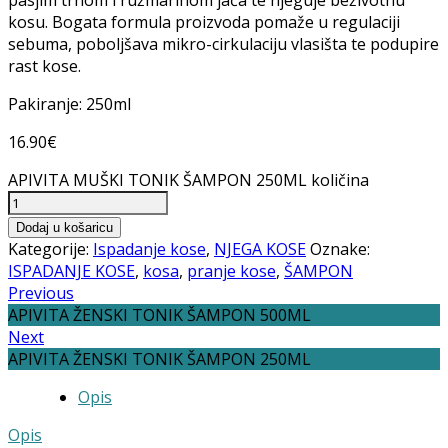
kosu. Bogata formula proizvoda pomaže u regulaciji
sebuma, poboljšava mikro-cirkulaciju vlasišta te podupire
rast kose.
Pakiranje: 250ml
16.90
€
APIVITA MUŠKI TONIK ŠAMPON 250ML količina
Dodaj u košaricu
Kategorije:
Ispadanje kose
,
NJEGA KOSE
Oznake:
ISPADANJE KOSE
,
kosa
,
pranje kose
,
ŠAMPON
Previous
APIVITA ŽENSKI TONIK ŠAMPON 500ML
Next
APIVITA ŽENSKI TONIK ŠAMPON 250ML
Opis
Opis