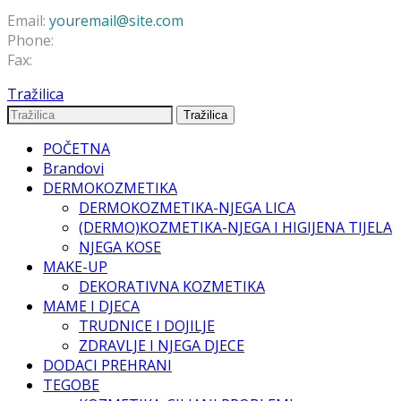
Email:
youremail@site.com
Phone:
+1 408 996 1010
Fax:
+1 408 996 1010
Tražilica
Tražilica
POČETNA
Brandovi
DERMOKOZMETIKA
DERMOKOZMETIKA-NJEGA LICA
(DERMO)KOZMETIKA-NJEGA I HIGIJENA TIJELA
NJEGA KOSE
MAKE-UP
DEKORATIVNA KOZMETIKA
MAME I DJECA
TRUDNICE I DOJILJE
ZDRAVLJE I NJEGA DJECE
DODACI PREHRANI
TEGOBE