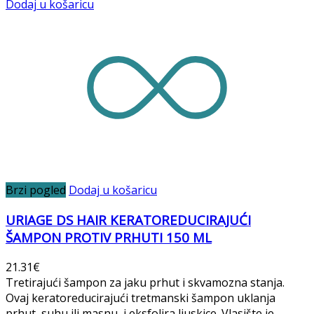
Dodaj u košaricu
Brzi pogled
Dodaj u košaricu
URIAGE DS HAIR KERATOREDUCIRAJUĆI
ŠAMPON PROTIV PRHUTI 150 ML
21.31
€
Tretirajući šampon za jaku prhut i skvamozna stanja.
Ovaj keratoreducirajući tretmanski šampon uklanja
prhut, suhu ili masnu, i eksfolira ljuskice. Vlasište je