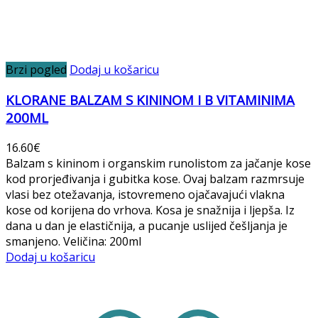
Brzi pogled
Dodaj u košaricu
KLORANE BALZAM S KININOM I B VITAMINIMA
200ML
16.60
€
Balzam s kininom i organskim runolistom za jačanje kose
kod prorjeđivanja i gubitka kose. Ovaj balzam razmrsuje
vlasi bez otežavanja, istovremeno ojačavajući vlakna
kose od korijena do vrhova. Kosa je snažnija i ljepša. Iz
dana u dan je elastičnija, a pucanje uslijed češljanja je
smanjeno. Veličina: 200ml
Dodaj u košaricu