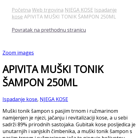
Početna
Web trgovina
NJEGA KOSE
Ispadanje
kose
APIVITA MUŠKI TONIK ŠAMPON 250ML
Povratak na prethodnu stranicu
Zoom images
APIVITA MUŠKI TONIK
ŠAMPON 250ML
Ispadanje kose
,
NJEGA KOSE
Muški tonik šampon s pasjim trnom i ružmarinom
namijenjen je njezi, jačanju i revitalizaciji kose, a u sebi
sadrži 89% prirodnih sastojaka. Gubitak kose posljedica je
unutarnjih i vanjskih čimbenika, a muški tonik šampon s
pasjim trnom i ružmarinom jača te njeguje beživotnu