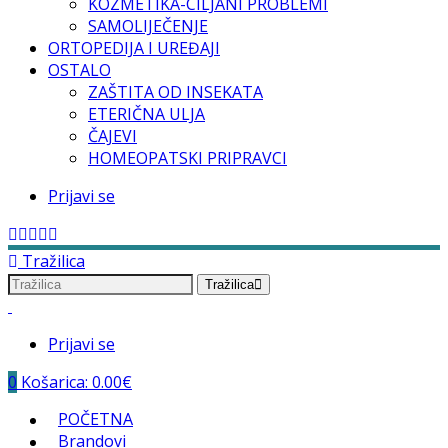
KOZMETIKA-CILJANI PROBLEMI
SAMOLIJEČENJE
ORTOPEDIJA I UREĐAJI
OSTALO
ZAŠTITA OD INSEKATA
ETERIČNA ULJA
ČAJEVI
HOMEOPATSKI PRIPRAVCI
Prijavi se
Tražilica
Tražilica
Prijavi se
0
Košarica:
0.00
€
Menu
POČETNA
Brandovi