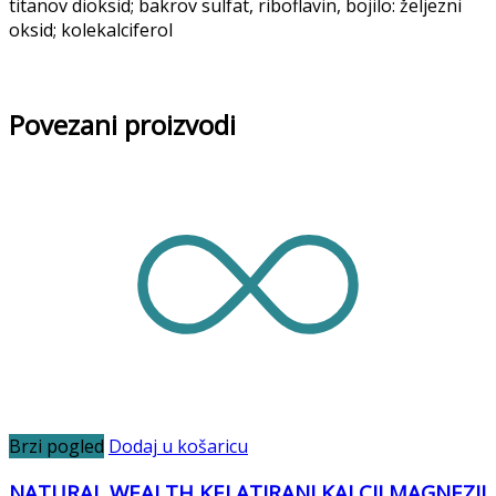
titanov dioksid; bakrov sulfat, riboflavin, bojilo: željezni
oksid; kolekalciferol
Povezani proizvodi
Brzi pogled
Dodaj u košaricu
NATURAL WEALTH KELATIRANI KALCIJ MAGNEZIJ