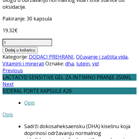
oksidacije.
Pakiranje: 30 kapsula
19.32
€
PROCULIN
PLUS
Dodaj u košaricu
KAPSULE
Kategorije:
DODACI PREHRANI
,
Očuvanje i zaštita vida
,
A30
Vitamini i minerali
Oznake:
dha
,
lutein
,
vid
količina
Previous
LACTACYD SENSITIVE GEL ZA INTIMNO PRANJE 250ML
Next
SIDERAL FORTE KAPSULE A20
Opis
Opis
Sadrži dokosaheksaensku (DHA) kiselinu koja
doprinosi održavanju normalnog