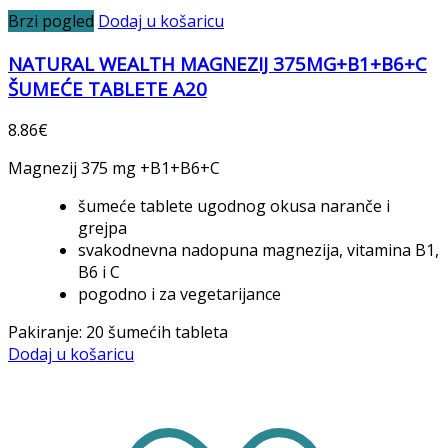
Brzi pogled
Dodaj u košaricu
NATURAL WEALTH MAGNEZIJ 375MG+B1+B6+C
ŠUMEĆE TABLETE A20
8.86
€
Magnezij 375 mg +B1+B6+C
šumeće tablete ugodnog okusa naranče i
grejpa
svakodnevna nadopuna magnezija, vitamina B1,
B6 i C
pogodno i za vegetarijance
Pakiranje: 20 šumećih tableta
Dodaj u košaricu