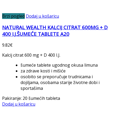
Brzi pogled
Dodaj u košaricu
NATURAL WEALTH KALCIJ CITRAT 600MG + D
400 I.J.ŠUMEĆE TABLETE A20
9.82
€
Kalcij citrat 600 mg + D 400 I.J.
šumeće tablete ugodnog okusa limuna
za zdrave kosti i mišiće
osobito se preporučuje trudnicama i
dojiljama, osobama starije životne dobi i
sportašima
Pakiranje: 20 šumećih tableta
Dodaj u košaricu