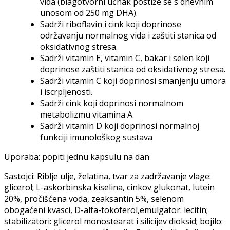
vida (blagotvorni učnak postiže se s dnevnim
unosom od 250 mg DHA).
Sadrži riboflavin i cink koji doprinose
održavanju normalnog vida i zaštiti stanica od
oksidativnog stresa.
Sadrži vitamin E, vitamin C, bakar i selen koji
doprinose zaštiti stanica od oksidativnog stresa.
Sadrži vitamin C koji doprinosi smanjenju umora
i iscrpljenosti.
Sadrži cink koji doprinosi normalnom
metabolizmu vitamina A.
Sadrži vitamin D koji doprinosi normalnoj
funkciji imunološkog sustava
Uporaba: popiti jednu kapsulu na dan
Sastojci: Riblje ulje, želatina, tvar za zadržavanje vlage:
glicerol; L-askorbinska kiselina, cinkov glukonat, lutein
20%, pročišćena voda, zeaksantin 5%, selenom
obogaćeni kvasci, D-alfa-tokoferol,emulgator: lecitin;
stabilizatori: glicerol monostearat i silicijev dioksid; bojilo: