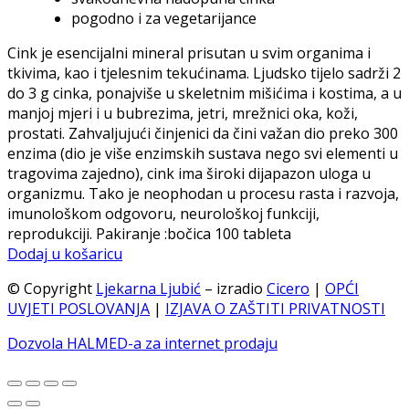
pogodno i za vegetarijance
Cink je esencijalni mineral prisutan u svim organima i
tkivima, kao i tjelesnim tekućinama. Ljudsko tijelo sadrži 2
do 3 g cinka, ponajviše u skeletnim mišićima i kostima, a u
manjoj mjeri i u bubrezima, jetri, mrežnici oka, koži,
prostati. Zahvaljujući činjenici da čini važan dio preko 300
enzima (dio je više enzimskih sustava nego svi elementi u
tragovima zajedno), cink ima široki dijapazon uloga u
organizmu. Tako je neophodan u procesu rasta i razvoja,
imunološkom odgovoru, neurološkoj funkciji,
reprodukciji. Pakiranje :bočica 100 tableta
Dodaj u košaricu
© Copyright
Ljekarna Ljubić
– izradio
Cicero
|
OPĆI
UVJETI POSLOVANJA
|
IZJAVA O ZAŠTITI PRIVATNOSTI
Dozvola HALMED-a za internet prodaju