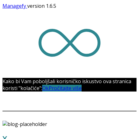
Managefy
version 1.6.5
Kako bi Vam poboljšali korisničko iskustvo ova stranica
koristi "kolačiće":
Ok
Pročitajte više
OUR STORES
X
STORE LONDON