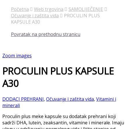
Početna
Web trgovina
SAMOLIJEČENJE
Očuvanje i zaštita vida
PROCULIN PLUS
KAPSULE A30
Povratak na prethodnu stranicu
Zoom images
PROCULIN PLUS KAPSULE
A30
DODACI PREHRANI
,
Očuvanje i zaštita vida
,
Vitamini i
minerali
Proculin plus meke kapsule su dodatak prehrani koji
sadrži DHA, lutein, zeaksantin, vitamine i minerale. Imaju
ulogu u održavanju normalnog vida i štite stanice od