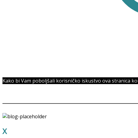
Kako bi Vam poboljšali korisničko iskustvo ova stranica kori
OUR STORES
X
STORE LONDON