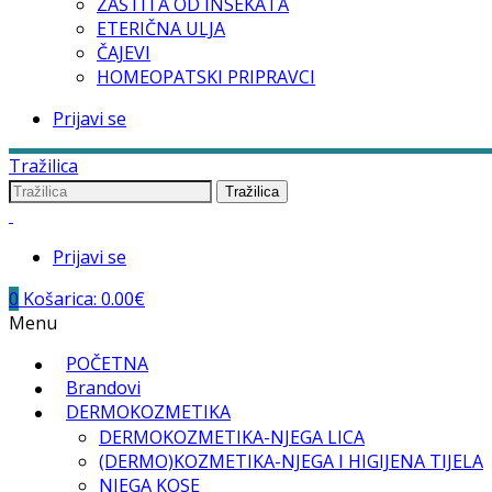
ZAŠTITA OD INSEKATA
ETERIČNA ULJA
ČAJEVI
HOMEOPATSKI PRIPRAVCI
Prijavi se
Tražilica
Tražilica
Prijavi se
0
Košarica:
0.00
€
Menu
POČETNA
Brandovi
DERMOKOZMETIKA
DERMOKOZMETIKA-NJEGA LICA
(DERMO)KOZMETIKA-NJEGA I HIGIJENA TIJELA
NJEGA KOSE