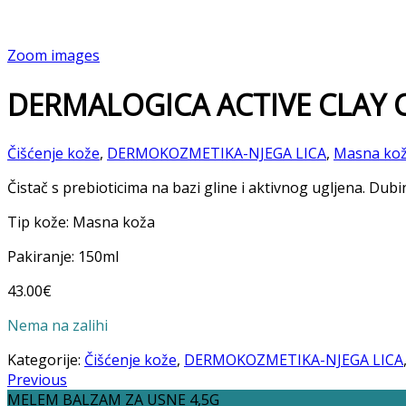
Zoom images
DERMALOGICA ACTIVE CLAY C
Čišćenje kože
,
DERMOKOZMETIKA-NJEGA LICA
,
Masna ko
Čistač s prebioticima na bazi gline i aktivnog ugljena. Dubin
Tip kože: Masna koža
Pakiranje: 150ml
43.00
€
Nema na zalihi
Kategorije:
Čišćenje kože
,
DERMOKOZMETIKA-NJEGA LICA
Previous
MELEM BALZAM ZA USNE 4,5G