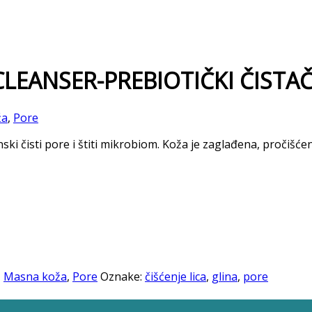
LEANSER-PREBIOTIČKI ČISTA
ža
,
Pore
ski čisti pore i štiti mikrobiom. Koža je zaglađena, pročišćen
,
Masna koža
,
Pore
Oznake:
čišćenje lica
,
glina
,
pore