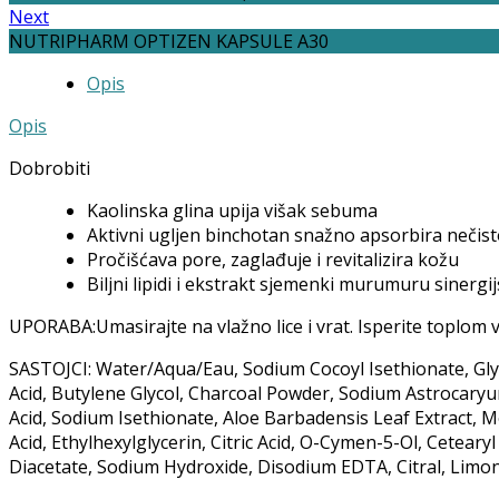
Next
NUTRIPHARM OPTIZEN KAPSULE A30
Opis
Opis
Dobrobiti
Kaolinska glina upija višak sebuma
Aktivni ugljen binchotan snažno apsorbira nečis
Pročišćava pore, zaglađuje i revitalizira kožu
Biljni lipidi i ekstrakt sjemenki murumuru sinerg
UPORABA:Umasirajte na vlažno lice i vrat. Isperite toplom
SASTOJCI: Water/Aqua/Eau, Sodium Cocoyl Isethionate, Glyce
Acid, Butylene Glycol, Charcoal Powder, Sodium Astrocaryum 
Acid, Sodium Isethionate, Aloe Barbadensis Leaf Extract, Me
Acid, Ethylhexylglycerin, Citric Acid, O-Cymen-5-Ol, Cetear
Diacetate, Sodium Hydroxide, Disodium EDTA, Citral, Limon