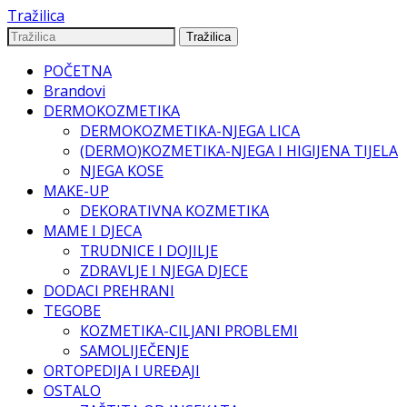
Tražilica
Tražilica
POČETNA
Brandovi
DERMOKOZMETIKA
DERMOKOZMETIKA-NJEGA LICA
(DERMO)KOZMETIKA-NJEGA I HIGIJENA TIJELA
NJEGA KOSE
MAKE-UP
DEKORATIVNA KOZMETIKA
MAME I DJECA
TRUDNICE I DOJILJE
ZDRAVLJE I NJEGA DJECE
DODACI PREHRANI
TEGOBE
KOZMETIKA-CILJANI PROBLEMI
SAMOLIJEČENJE
ORTOPEDIJA I UREĐAJI
OSTALO