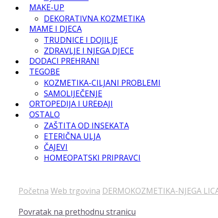
MAKE-UP
DEKORATIVNA KOZMETIKA
MAME I DJECA
TRUDNICE I DOJILJE
ZDRAVLJE I NJEGA DJECE
DODACI PREHRANI
TEGOBE
KOZMETIKA-CILJANI PROBLEMI
SAMOLIJEČENJE
ORTOPEDIJA I UREĐAJI
OSTALO
ZAŠTITA OD INSEKATA
ETERIČNA ULJA
ČAJEVI
HOMEOPATSKI PRIPRAVCI
Početna
Web trgovina
DERMOKOZMETIKA-NJEGA LIC
Povratak na prethodnu stranicu