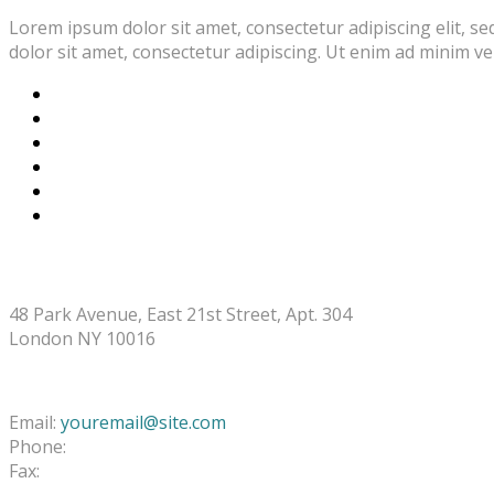
Lorem ipsum dolor sit amet, consectetur adipiscing elit, 
dolor sit amet, consectetur adipiscing. Ut enim ad minim v
STORE ADDRESS
48 Park Avenue, East 21st Street, Apt. 304
London NY 10016
CONTACT INFO
Email:
youremail@site.com
Phone:
+1 408 996 1010
Fax:
+1 408 996 1010