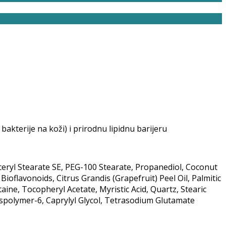
akterije na koži) i prirodnu lipidnu barijeru
ceryl Stearate SE, PEG-100 Stearate, Propanediol, Coconut
ioflavonoids, Citrus Grandis (Grapefruit) Peel Oil, Palmitic
aine, Tocopheryl Acetate, Myristic Acid, Quartz, Stearic
rosspolymer-6, Caprylyl Glycol, Tetrasodium Glutamate