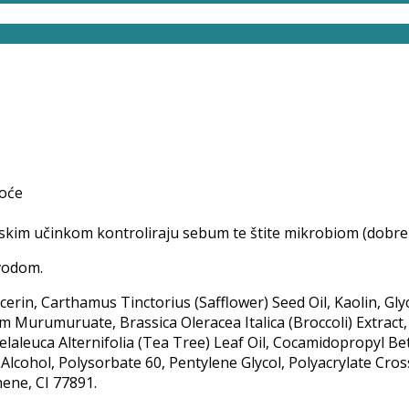
toće
ijskim učinkom kontroliraju sebum te štite mikrobiom (dobre b
 vodom.
rin, Carthamus Tinctorius (Safflower) Seed Oil, Kaolin, Gly
Murumuruate, Brassica Oleracea Italica (Broccoli) Extract, B
laleuca Alternifolia (Tea Tree) Leaf Oil, Cocamidopropyl Bet
yl Alcohol, Polysorbate 60, Pentylene Glycol, Polyacrylate C
ene, CI 77891.