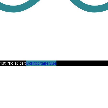
sti "kolačiće":
Ok
Pročitajte više