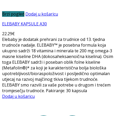
Brzi pogled
Dodaj u košaricu
ELEBABY KAPSULE A30
22.29
€
Elebaby je dodatak prehrani za trudnice od 13. tjedna
trudnoće nadalje. ELEBABY™ je posebna formula koja
ukupno sadrži 18 vitamina i minerala te 200 mg omega-3
masne kiseline DHA (dokosaheksaenoična kiselina). Osim
toga ELEBABY sadrži i poseban oblik folne kiseline
(Metafolin®)* za koji je karakteristična bolja biološka
upotrebljivost/bioraspoloživost i posljedično optimalan
utjecaj na razvoj majčinog tkiva tijekom trudnoće.
ELEBABY smo razvili za vaše potrebe u drugom i trećem
tromjesečju trudnoće. Pakiranje: 30 kapsula
Dodaj u košaricu