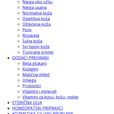
Njega oko očiju
Njega usana
Normalna koža
Osjetljiva koža
Oštećena koža
Pore
Rozaceja
Suha koža
Svi tipovi kože
Tonirane kreme
DODACI PREHRANI
Beta glukani
Kolagen
Matična mliječ
Omega
Probiotici
Vitamini i minerali
Vitamini za kosu, kožu, nokte
ETERIČNA ULJA
HOMEOPATSKI PRIPRAVCI
KOZMETIKA-CILJANI PROBLEMI