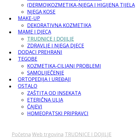
(DERMO)KOZMETIKA-NJEGA I HIGIJENA TIJELA
NJEGA KOSE
MAKE-UP
DEKORATIVNA KOZMETIKA
MAME I DJECA
TRUDNICE I DOJILJE
ZDRAVLJE I NJEGA DJECE
DODACI PREHRANI
TEGOBE
KOZMETIKA-CILJANI PROBLEMI
SAMOLIJEČENJE
ORTOPEDIJA I UREĐAJI
OSTALO
ZAŠTITA OD INSEKATA
ETERIČNA ULJA
ČAJEVI
HOMEOPATSKI PRIPRAVCI
Početna
Web trgovina
TRUDNICE I DOJILJE