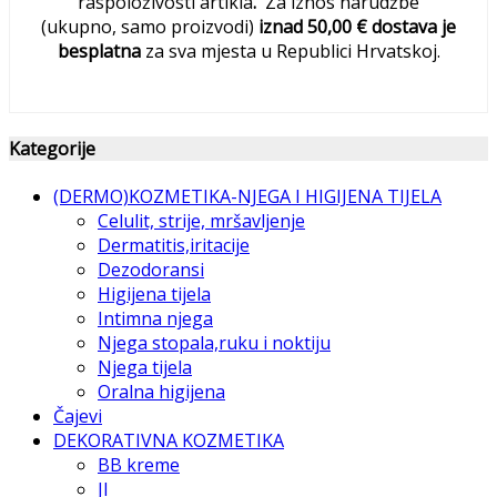
raspoloživosti artikla
.
Za iznos narudžbe
(ukupno, samo proizvodi)
iznad 50,00 € dostava je
besplatna
za sva mjesta u Republici Hrvatskoj.
Kategorije
(DERMO)KOZMETIKA-NJEGA I HIGIJENA TIJELA
Celulit, strije, mršavljenje
Dermatitis,iritacije
Dezodoransi
Higijena tijela
Intimna njega
Njega stopala,ruku i noktiju
Njega tijela
Oralna higijena
Čajevi
DEKORATIVNA KOZMETIKA
BB kreme
JI