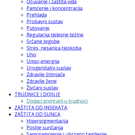
Očuvanje i zaštita vida
Pamćenje i koncentracija
Prehlada
Probavni sustav
Putovanje
Regulacija tjelesne težine
Srčane tegobe
Stres, nesanica,tjeskoba
Uho
Umor,energija
Urogenitalni sustav
Zdravlje štitnjače
Zdravlje žene
Živčani sustav
TRUDNICE I DOJILJE
Dodaci prehrani u trudnoći
ZAŠTITA OD INSEKATA
ZAŠTITA OD SUNCA
Hiperpigmentacija
Poslije sunčanja
Samotamnjenje i ubrzano tamljenje