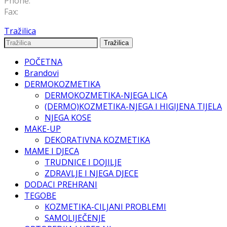
Phone:
+1 408 996 1010
Fax:
+1 408 996 1010
Tražilica
Tražilica
POČETNA
Brandovi
DERMOKOZMETIKA
DERMOKOZMETIKA-NJEGA LICA
(DERMO)KOZMETIKA-NJEGA I HIGIJENA TIJELA
NJEGA KOSE
MAKE-UP
DEKORATIVNA KOZMETIKA
MAME I DJECA
TRUDNICE I DOJILJE
ZDRAVLJE I NJEGA DJECE
DODACI PREHRANI
TEGOBE
KOZMETIKA-CILJANI PROBLEMI
SAMOLIJEČENJE