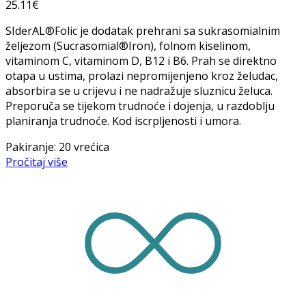
25.11
€
SIderAL®Folic je dodatak prehrani sa sukrasomialnim
željezom (Sucrasomial®Iron), folnom kiselinom,
vitaminom C, vitaminom D, B12 i B6. Prah se direktno
otapa u ustima, prolazi nepromijenjeno kroz želudac,
absorbira se u crijevu i ne nadražuje sluznicu želuca.
Preporuča se tijekom trudnoće i dojenja, u razdoblju
planiranja trudnoće. Kod iscrpljenosti i umora.
Pakiranje: 20 vrećica
Pročitaj više