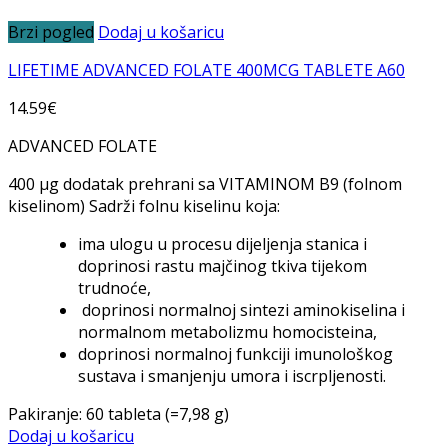
Brzi pogled
Dodaj u košaricu
LIFETIME ADVANCED FOLATE 400MCG TABLETE A60
14.59
€
ADVANCED FOLATE
400 µg dodatak prehrani sa VITAMINOM B9 (folnom
kiselinom) Sadrži folnu kiselinu koja:
ima ulogu u procesu dijeljenja stanica i
doprinosi rastu majčinog tkiva tijekom
trudnoće,
doprinosi normalnoj sintezi aminokiselina i
normalnom metabolizmu homocisteina,
doprinosi normalnoj funkciji imunološkog
sustava i smanjenju umora i iscrpljenosti.
Pakiranje: 60 tableta (=7,98 g)
Dodaj u košaricu