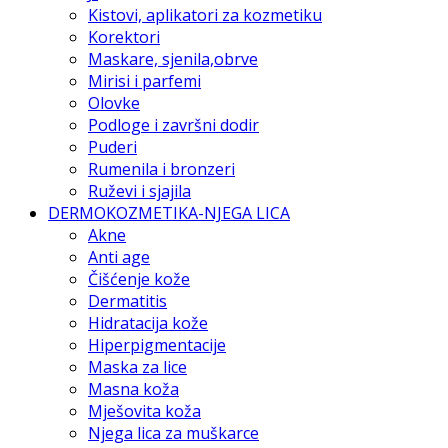
Kistovi, aplikatori za kozmetiku
Korektori
Maskare, sjenila,obrve
Mirisi i parfemi
Olovke
Podloge i završni dodir
Puderi
Rumenila i bronzeri
Ruževi i sjajila
DERMOKOZMETIKA-NJEGA LICA
Akne
Anti age
Čišćenje kože
Dermatitis
Hidratacija kože
Hiperpigmentacije
Maska za lice
Masna koža
Mješovita koža
Njega lica za muškarce