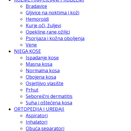
Bradavice
Gljivice na noktima i koži
Hemoroidi
Kurje oči, žuljevi
Opekline,rane,ožiljci
Psorijaza i kožna oboljenja
Vene
NJEGA KOSE
Ispadanje kose
Masna kosa
Normalna kosa
Obojena kosa
Osjetljivo vlasište
Prhut
Seboreični dermatitis
Suha i oštećena kosa
ORTOPEDIJA I UREĐAJI
Aspiratori
Inhalatori
Obuća,separatori