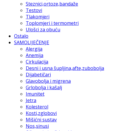
Steznici,ortoze,bandaže
Testovi
Tlakomjeri
Toplomjeri i termometri
Ulošci za obuću
Ostalo
SAMOLIJEČENJE
Alergija
Anemija
Cirkulacija
Desni i usna šupljina,afte,zubobolja
Dijabetičari
Glavobolja i migrena
Grlobolja i kašalj
Imunitet
Jetra
Kolesterol
Kosti,zglobovi
Mišićni sustav
Nos,sinusi