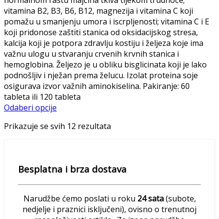
normalnom rastu majčina tkiva tijekom trudnoće;
vitamina B2, B3, B6, B12, magnezija i vitamina C koji
pomažu u smanjenju umora i iscrpljenosti; vitamina C i E
koji pridonose zaštiti stanica od oksidacijskog stresa,
kalcija koji je potpora zdravlju kostiju i željeza koje ima
važnu ulogu u stvaranju crvenih krvnih stanica i
hemoglobina. Željezo je u obliku bisglicinata koji je lako
podnošljiv i nježan prema želucu. Izolat proteina soje
osigurava izvor važnih aminokiselina. Pakiranje: 60
tableta ili 120 tableta
Odaberi opcije
Prikazuje se svih 12 rezultata
Besplatna i brza dostava
Narudžbe ćemo poslati u roku
24 sata
(subote,
nedjelje i praznici isključeni), ovisno o trenutnoj