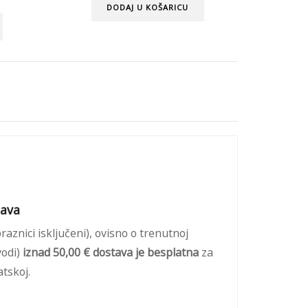
DODAJ U KOŠARICU
tava
praznici isključeni), ovisno o trenutnoj
odi)
iznad 50,00 € dostava je besplatna
za
tskoj.