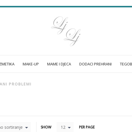
METIKA
MAKE-UP
MAME I DJECA
DODACI PREHRANI
TEGOB
JANI PROBLEMI
o sortiranje
12
SHOW
PER PAGE