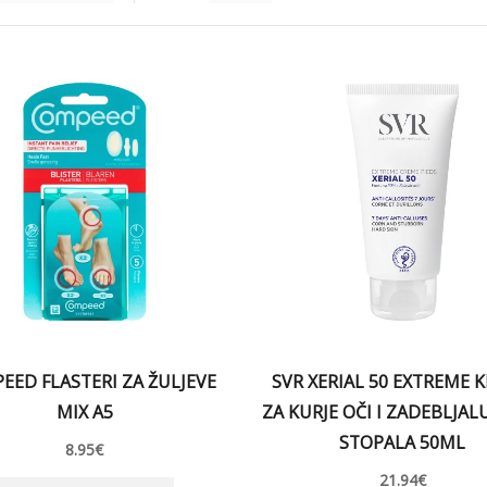
EED FLASTERI ZA ŽULJEVE
SVR XERIAL 50 EXTREME 
MIX A5
ZA KURJE OČI I ZADEBLJAL
STOPALA 50ML
8.95
€
21.94
€