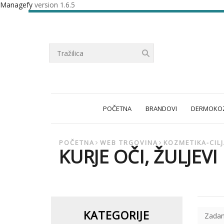
Managefy
version 1.6.5
POČETNA
BRANDOVI
DERMOKOZ
POČETNA
WEB TRGOVINA
KOZMETIKA-CIL
KURJE OČI, ŽULJEVI
KATEGORIJE
Zadan