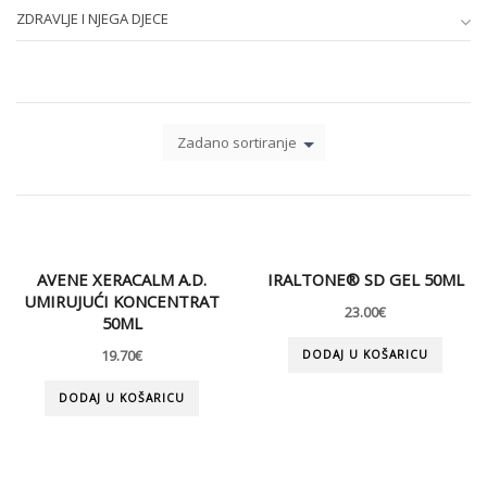
ZDRAVLJE I NJEGA DJECE
Zadano sortiranje
AVENE XERACALM A.D.
IRALTONE® SD GEL 50ML
UMIRUJUĆI KONCENTRAT
23.00
€
50ML
19.70
€
DODAJ U KOŠARICU
DODAJ U KOŠARICU