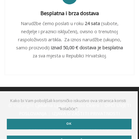
Besplatna i brza dostava
Narudžbe ćemo poslati u roku
24 sata
(subote,
nedjelje i praznici isključeni), ovisno o trenutnoj
raspoloživosti artikla
.
Za iznos narudžbe (ukupno,
samo proizvodi)
iznad 50,00 € dostava je besplatna
za sva mjesta u Republici Hrvatskoj.
Kako bi Vam poboljšali korisničko iskustvo ova stranica koristi
© Copyright
Ljekarna Ljubić
– izradio
Cicero
|
OPĆI UVJETI
"kolačiće":
POSLOVANJA
|
IZJAVA O ZAŠTITI PRIVATNOSTI
OK
Dozvola HALMED-a za internet prodaju