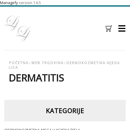
Managefy
version 1.6.5
Menu
POČETNA
WEB TRGOVINA
DERMOKOZMETIKA-NJEGA
LICA
DERMATITIS
KATEGORIJE