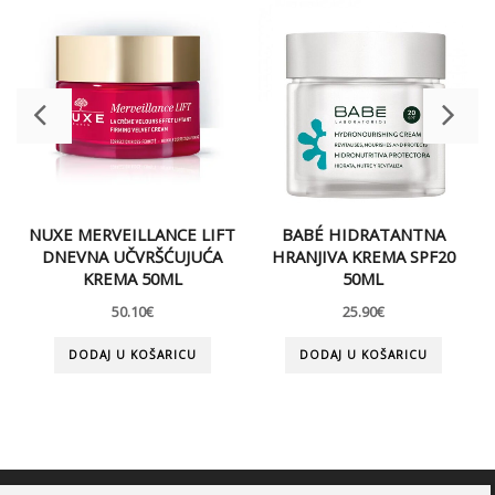
NUXE MERVEILLANCE LIFT
BABÉ HIDRATANTNA
DNEVNA UČVRŠĆUJUĆA
HRANJIVA KREMA SPF20
KREMA 50ML
50ML
50.10
€
25.90
€
DODAJ U KOŠARICU
DODAJ U KOŠARICU