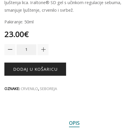
ljuštenja lica. Iraltone® SD gel s učinkom regulacije sebuma,
smanjuje ljuštenje, crvenilo i svrbež.
Pakiranje: 50ml
23.00
€
IRALTONE®
SD
GEL
50ML
količina
DODAJ U KOŠARICU
OZNAKE:
CRVENILO
,
SEBOREJA
OPIS