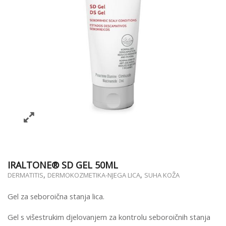
IRALTONE® SD GEL 50ML
,
,
DERMATITIS
DERMOKOZMETIKA-NJEGA LICA
SUHA KOŽA
Gel za seboroična stanja lica.
Gel s višestrukim djelovanjem za kontrolu seboroičnih stanja