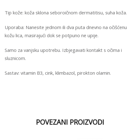
Tip kože: koža sklona seboroičnom dermatitisu, suha koža.
Uporaba: Nanesite jednom ili dva puta dnevno na očišćenu
kožu lica, masirajući dok se potpuno ne upije.
Samo za vanjsku upotrebu. Izbjegavati kontakt s očima i
sluznicom.
Sastav: vitamin B3, cink, klimbazol, pirokton olamin.
POVEZANI PROIZVODI