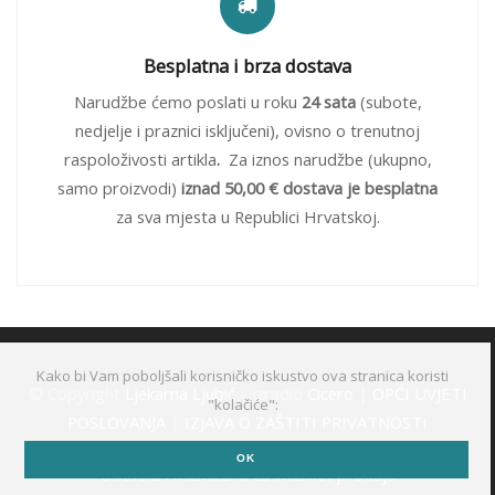
Besplatna i brza dostava
Narudžbe ćemo poslati u roku
24 sata
(subote,
nedjelje i praznici isključeni), ovisno o trenutnoj
raspoloživosti artikla
.
Za iznos narudžbe (ukupno,
samo proizvodi)
iznad 50,00 € dostava je besplatna
za sva mjesta u Republici Hrvatskoj.
Kako bi Vam poboljšali korisničko iskustvo ova stranica koristi
© Copyright
Ljekarna Ljubić
– izradio
Cicero
|
OPĆI UVJETI
"kolačiće":
POSLOVANJA
|
IZJAVA O ZAŠTITI PRIVATNOSTI
OK
Dozvola HALMED-a za internet prodaju