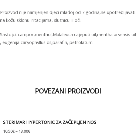
Proizvod nije namjenjen djeci mlađoj od 7 godina,ne upotrebljavati
na kožu sklonu iritacijama, sluznicu ili oči.
Sastojci: campor,menthol,Malaleuca cajeputi oil,mentha arvensis oil
, eugenija caryophyllus oil,parafin, petrolatum.
POVEZANI PROIZVODI
STERIMAR HYPERTONIC ZA ZAČEPLJEN NOS
10.50
€
–
13.00
€