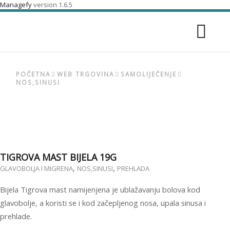
Managefy
version 1.6.5
POČETNA
WEB TRGOVINA
SAMOLIJEČENJE
NOS,SINUSI
TIGROVA MAST BIJELA 19G
,
,
GLAVOBOLJA I MIGRENA
NOS,SINUSI
PREHLADA
Bijela Tigrova mast namijenjena je ublažavanju bolova kod
glavobolje, a koristi se i kod začepljenog nosa, upala sinusa i
prehlade.