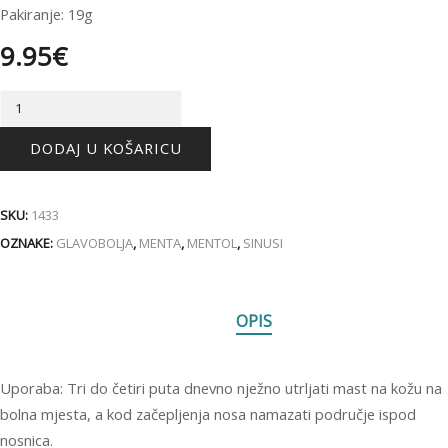
Pakiranje: 19g
9.95
€
TIGROVA
MAST
BIJELA
DODAJ U KOŠARICU
19G
količina
SKU:
1433
OZNAKE:
GLAVOBOLJA
,
MENTA
,
MENTOL
,
SINUSI
OPIS
Uporaba: Tri do četiri puta dnevno nježno utrljati mast na kožu na
bolna mjesta, a kod začepljenja nosa namazati područje ispod
nosnica.