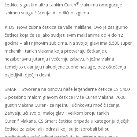
®
četkice s gustim ultra tankim Curen
vlaknima omogućuje
iznimnu snagu čišćenja. A i odlično izgleda.
KIDS: Nova zubna četkica za vaše mališane. Ovo je zasigurno
četkica koja će se jako svidjeti svim mališanima od 4 do 12
godina – ali i njihovim zubićima. Na svojoj glavi ima 5.500 super
mekanih i tankih vlakana koja pretvaraju četkanje u
nezaboravnu jutarnju i večernju zabavu. Nježna vlakna
temeljito uklanjaju nakupljene zubne naslage, bez oštećenja
osjetljivih dječjih desni.
SMART: Stvorena na osnovu naše legendarne četkice CS 5460.
S posebno malom glavom četkice i više Curen vlakana. 7600
gustih vlakana Curen- za nježnu i učinkovitu moć čišćenja.
Zahvaljujući svojoj maloj glavi i velikom broju tankih
®
Curen
vlakana, CS Smart četkica pripada u kategoriju dječjih
četkica za zube, ali i odrasli koji su je isprobali bili su
podjednako oduševljeni tvrdeći da je iznimno precizna u