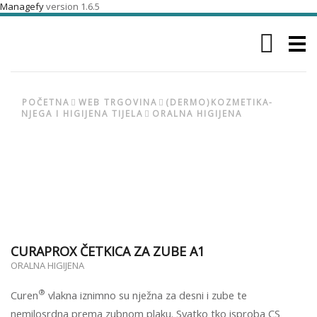
Managefy
version 1.6.5
Menu
POČETNA
WEB TRGOVINA
(DERMO)KOZMETIKA-
NJEGA I HIGIJENA TIJELA
ORALNA HIGIJENA
CURAPROX ČETKICA ZA ZUBE A1
ORALNA HIGIJENA
®
Curen
vlakna iznimno su nježna za desni i zube te
nemilosrdna prema zubnom plaku. Svatko tko isproba CS