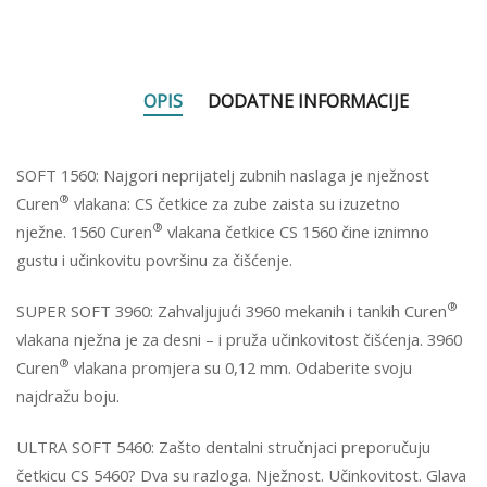
OPIS
DODATNE INFORMACIJE
SOFT 1560: Najgori neprijatelj zubnih naslaga je nježnost
®
Curen
vlakana: CS četkice za zube zaista su izuzetno
®
nježne. 1560 Curen
vlakana četkice CS 1560 čine iznimno
gustu i učinkovitu površinu za čišćenje.
®
SUPER SOFT 3960: Zahvaljujući 3960 mekanih i tankih Curen
vlakana nježna je za desni – i pruža učinkovitost čišćenja. 3960
®
Curen
vlakana promjera su 0,12 mm. Odaberite svoju
najdražu boju.
ULTRA SOFT 5460: Zašto dentalni stručnjaci preporučuju
četkicu CS 5460? Dva su razloga. Nježnost. Učinkovitost. Glava