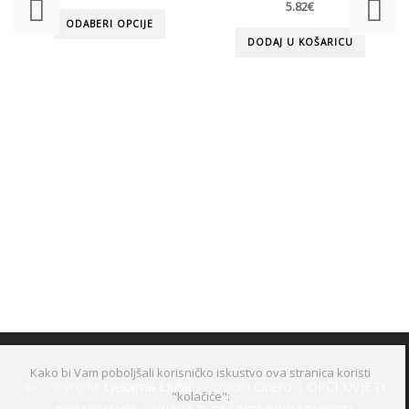
5.82
€
ODABERI OPCIJE
DODAJ U KOŠARICU
Kako bi Vam poboljšali korisničko iskustvo ova stranica koristi
© Copyright
Ljekarna Ljubić
– izradio
Cicero
|
OPĆI UVJETI
"kolačiće":