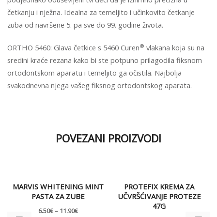
četkanju i nježna. Idealna za temeljito i učinkovito četkanje
zuba od navršene 5. pa sve do 99. godine života.
®
ORTHO 5460: Glava četkice s 5460 Curen
vlakana koja su na
sredini kraće rezana kako bi ste potpuno prilagodila fiksnom
ortodontskom aparatu i temeljito ga očistila. Najbolja
svakodnevna njega vašeg fiksnog ortodontskog aparata.
POVEZANI PROIZVODI
MARVIS WHITENING MINT
PROTEFIX KREMA ZA
PASTA ZA ZUBE
UČVRŠĆIVANJE PROTEZE
47G
6.50
€
–
11.90
€