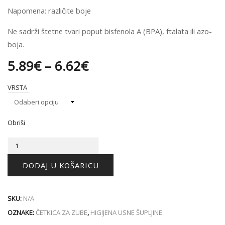
Napomena: različite boje
Ne sadrži štetne tvari poput bisfenola A (BPA), ftalata ili azo-
boja.
5.89
€
–
6.62
€
VRSTA
Obriši
CURAPROX
ČETKICA
ZA
DODAJ U KOŠARICU
ZUBE
A1
količina
SKU:
N/A
OZNAKE:
ČETKICA ZA ZUBE
,
HIGIJENA USNE ŠUPLJINE