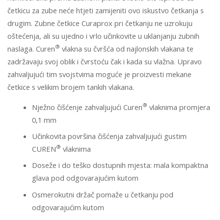
četkicu za zube neće htjeti zamijeniti ovo iskustvo četkanja s
drugim. Zubne četkice Curaprox pri četkanju ne uzrokuju
oštećenja, ali su ujedno i vrlo učinkovite u uklanjanju zubnih
®
naslaga. Curen
vlakna su čvršća od najlonskih vlakana te
zadržavaju svoj oblik i čvrstoću čak i kada su vlažna. Upravo
zahvaljujući tim svojstvima moguće je proizvesti mekane
četkice s velikim brojem tankih vlakana.
®
Nježno čišćenje zahvaljujući Curen
vlaknima promjera
0,1 mm
Učinkovita površina čišćenja zahvaljujući gustim
®
CUREN
vlaknima
Doseže i do teško dostupnih mjesta: mala kompaktna
glava pod odgovarajućim kutom
Osmerokutni držač pomaže u četkanju pod
odgovarajućim kutom