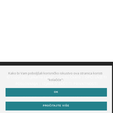
Kako bi Vam poboljšali korisničko iskustvo ova stranica koristi
© Copyright
Ljekarna Ljubić
– izradio
Cicero
|
OPĆI UVJETI
"kolačiće":
POSLOVANJA
|
IZJAVA O ZAŠTITI PRIVATNOSTI
OK
Dozvola HALMED-a za internet prodaju
PROČITAJTE VIŠE