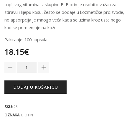
topljivog vitamina iz skupine B. Biotin je osobito važan za
zdravu i lijepu kosu, često se dodaje u kozmetičke proizvode,
no apsorpcija je mnogo veća kada se uzima kroz usta nego
kad se primjenjuje na kožu.
Pakiranje: 100 kapsula
18.15
€
SOLGAR
BIOTIN
KAPSULE
A100
količina
DODAJ U KOŠARICU
SKU:
25
OZNAKA:
BIOTIN